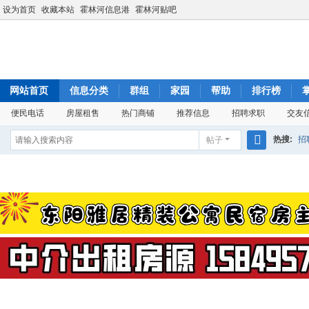
设为首页
收藏本站
霍林河信息港
霍林河贴吧
网站首页
信息分类
群组
家园
帮助
排行榜
便民电话
房屋租售
热门商铺
推荐信息
招聘求职
交友
热搜:
招
帖子
搜
索