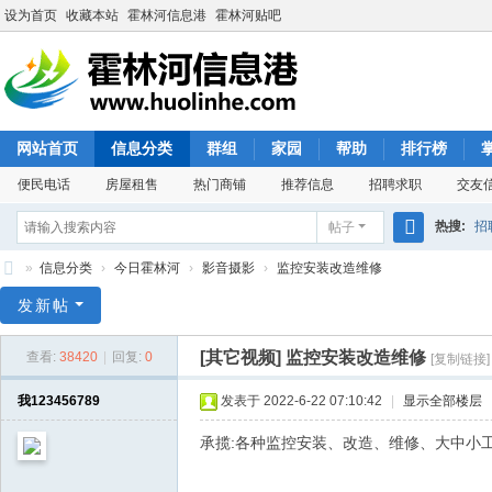
设为首页
收藏本站
霍林河信息港
霍林河贴吧
网站首页
信息分类
群组
家园
帮助
排行榜
便民电话
房屋租售
热门商铺
推荐信息
招聘求职
交友
热搜:
招
帖子
搜
»
信息分类
›
今日霍林河
›
影音摄影
›
监控安装改造维修
索
霍
发新帖
林
[其它视频]
监控安装改造维修
查看:
38420
|
回复:
0
[复制链接]
河
信
我123456789
发表于 2022-6-22 07:10:42
|
显示全部楼层
息
承揽:各种监控安装、改造、维修、大中小工程
港