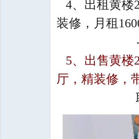
4、出租黄楼2
装修，月租160
5、出售黄楼
厅，精装修，带