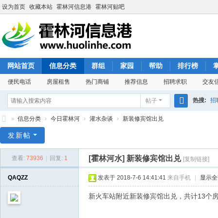
设为首页
收藏本站
霍林河信息港
霍林河贴吧
网站首页
信息分类
群组
家园
帮助
排行榜
便民电话
房屋租售
热门商铺
推荐信息
招聘求职
交友
热搜:
招
帖子
搜
»
信息分类
›
今日霍林河
›
灌水杂谈
›
新装修宾馆出兑
索
霍
发新帖
林
[霍林河水]
新装修宾馆出兑
查看:
73936
|
回复:
1
[复制链接]
河
信
QAQZZ
发表于 2018-7-6 14:41:41
来自手机
|
显示全
息
新火车站附近新装修宾馆出兑，共计13个房间
港