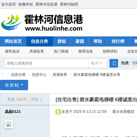
设为首页
收藏本站
霍林河信息港
霍林河贴吧
网站首页
信息分类
群组
家园
帮助
排行榜
便民电话
房屋租售
热门商铺
推荐信息
招聘求职
交友
热搜:
招
帖子
搜
»
信息分类
›
信息中心
›
房屋租售
›
碧水豪庭电梯楼 6楼诚意出售
索
霍
发新帖
林
[住宅出售]
碧水豪庭电梯楼 6楼诚意
查看:
16231
|
回复:
1
河
信
晶晶0121
发表于 2025-6-13 15:12:59
|
显示全部楼层
息
港