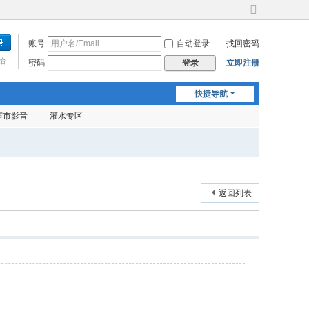
切
换
账号
自动登录
找回密码
到
宽
始
密码
立即注册
登录
版
快捷导航
霍市影音
灌水专区
返回列表