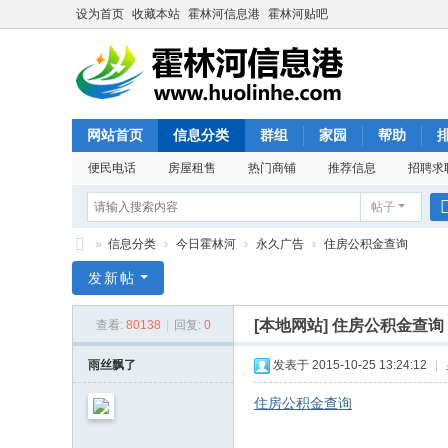
设为首页
收藏本站
霍林河信息港
霍林河贴吧
网站首页
信息分类
群组
家园
帮助
便民电话
房屋租售
热门商铺
推荐信息
招聘求
帖子
»
信息分类
›
今日霍林河
›
永久广告
›
住房公积金查询
霍
发新帖
林
[本地网站]
住房公积金查询
查看:
80138
|
回复:
0
河
信
雨丝飘了
发表于 2015-10-25 13:24:12
|
息
住房公积金查询
港