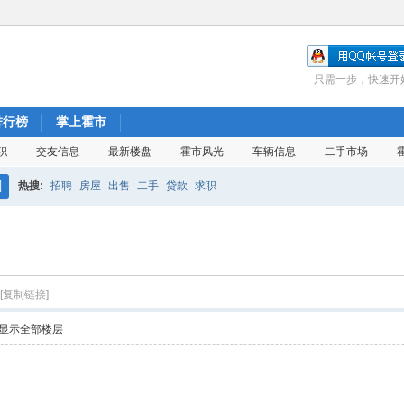
只需一步，快速开
排行榜
掌上霍市
职
交友信息
最新楼盘
霍市风光
车辆信息
二手市场
热搜:
招聘
房屋
出售
二手
贷款
求职
搜
索
[复制链接]
显示全部楼层