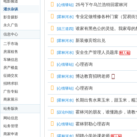
电影频道
25号下午乌兰浩特回霍林河
[
心情驿站
]
灌水杂谈
专业定做维修各种门窗（贸易街
[
霍林河水
]
影音摄影
永久广告
谁家有黑色公的灵缇。我家母的
[
说三道四
]
信息中心
新装修宾馆出兑
[
霍林河水
]
二手市场
房屋租售
安全生产管理人员题库
[
霍林河水
]
车辆信息
心理咨询
[
心情驿站
]
房产楼盘
征婚交友
博达教育招聘老师
[
霍林河水
]
招聘求职
心理咨询
[
心情驿站
]
广告专贴
商家展示
长期出售水果玉米，甜玉米，糯
[
霍林河水
]
站务版块
霍林河的朋友，谁懂跑步，请教
[
议论纠纷
]
网站信息
霍林郭勒心理咨询
[
心情驿站
]
站务管理
商家申请
招聘小学补课老师
[
霍林河水
]