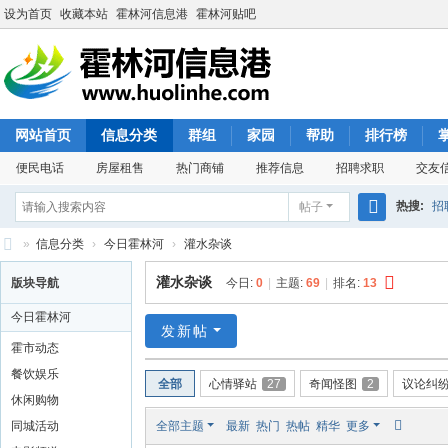
设为首页
收藏本站
霍林河信息港
霍林河贴吧
网站首页
信息分类
群组
家园
帮助
排行榜
便民电话
房屋租售
热门商铺
推荐信息
招聘求职
交友
热搜:
招
帖子
搜
»
信息分类
›
今日霍林河
›
灌水杂谈
索
霍
灌水杂谈
版块导航
今日:
0
|
主题:
69
|
排名:
13
林
今日霍林河
河
发新帖
霍市动态
信
餐饮娱乐
全部
心情驿站
27
奇闻怪图
2
议论纠
息
休闲购物
港
同城活动
全部主题
最新
热门
热帖
精华
更多