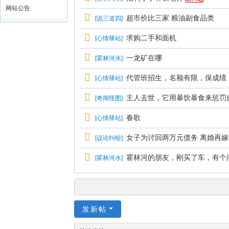
网站公告
超市价比三家 粮油副食品类
[
说三道四
]
求购二手和面机
[
心情驿站
]
一龙矿在哪
[
霍林河水
]
代管班招生，名额有限，保成绩
[
心情驿站
]
主人去世，它用暴饮暴食来惩罚
[
奇闻怪图
]
春歌
[
心情驿站
]
女子为讨回两万元债务 离婚再
[
议论纠纷
]
霍林河的朋友，刚买了车，有个
[
霍林河水
]
发新帖