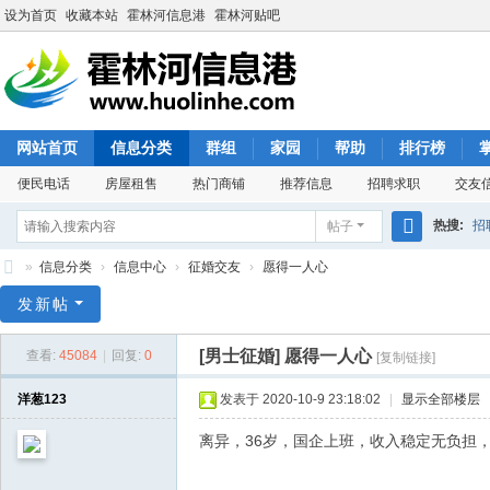
设为首页
收藏本站
霍林河信息港
霍林河贴吧
网站首页
信息分类
群组
家园
帮助
排行榜
便民电话
房屋租售
热门商铺
推荐信息
招聘求职
交友
热搜:
招
帖子
搜
»
信息分类
›
信息中心
›
征婚交友
›
愿得一人心
索
霍
发新帖
林
[男士征婚]
愿得一人心
查看:
45084
|
回复:
0
[复制链接]
河
信
洋葱123
发表于 2020-10-9 23:18:02
|
显示全部楼层
息
离异，36岁，国企上班，收入稳定无负担，有
港