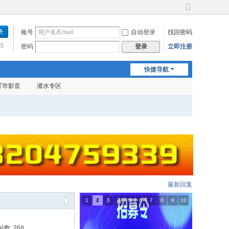
切
换
账号
自动登录
找回密码
到
宽
始
密码
立即注册
登录
版
快捷导航
霍市影音
灌水专区
最新回复
1
2
3
4
5
6
7
8
9
10
帖数: 268