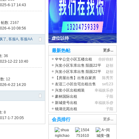
25-6-17 14:43
,
帖数: 2167
26-4-10 08:56
虚位以待
飘了
,
客服A
,
客服AA
最新热帖
更多...
: 36
​🌹🌹公交小区五楼出租
你好你好
23-12-22 10:40
兴发小区车库出售 阳面22平
赵创
兴发小区车库出售 阳面22平
赵创
【房屋出售】出售自家房
陈秀芳
数: 12
子，建元小区8栋3楼
友谊二小区住宅出租出售
sxf123
26-4-22 14:20
兴发小区出租精装
幸福娱乐@
豪林国际出租
子陌
新城壹号出租
幸福娱乐@
镜湖北苑出租
子陌
: 8
17-1-7 20:05
会员排行
更多...