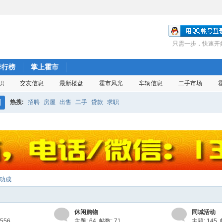
只需一步，快速开
排行榜
掌上霍市
职
交友信息
最新楼盘
霍市风光
车辆信息
二手市场
热搜:
招聘
房屋
出售
二手
贷款
求职
搜
索
功成
休闲购物
同城活动
556
主题: 64
,
帖数: 71
主题: 145
,