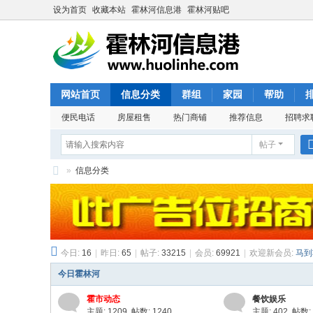
设为首页
收藏本站
霍林河信息港
霍林河贴吧
网站首页
信息分类
群组
家园
帮助
便民电话
房屋租售
热门商铺
推荐信息
招聘求
帖子
»
信息分类
霍
林
河
信
今日:
16
|
昨日:
65
|
帖子:
33215
|
会员:
69921
|
欢迎新会员:
马到
息
今日霍林河
港
霍市动态
餐饮娱乐
主题: 1209
,
帖数: 1240
主题: 402
,
帖数: 