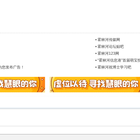
•
霍林河传媒网
•
霍林河论坛贴吧
•
霍林河123网
•
“霍林河信息港”首届萌宝
免费为您发布广告！
•
霍林河祝博士学习吧