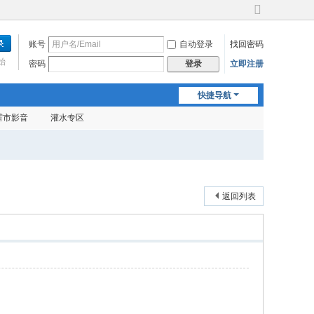
切
换
账号
自动登录
找回密码
到
宽
始
密码
立即注册
登录
版
快捷导航
霍市影音
灌水专区
返回列表