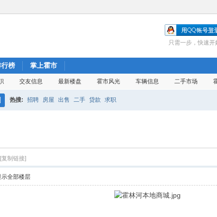
只需一步，快速开
排行榜
掌上霍市
职
交友信息
最新楼盘
霍市风光
车辆信息
二手市场
热搜:
招聘
房屋
出售
二手
贷款
求职
搜
索
[复制链接]
显示全部楼层