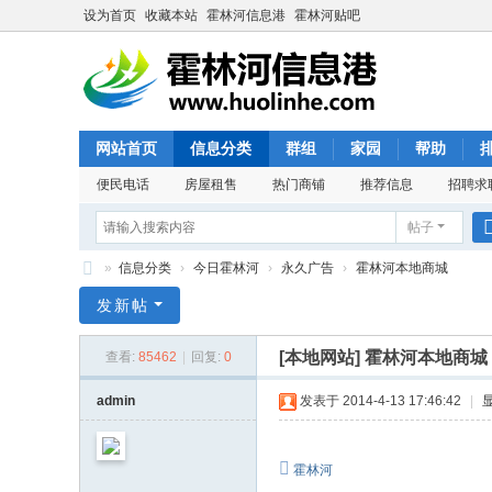
设为首页
收藏本站
霍林河信息港
霍林河贴吧
网站首页
信息分类
群组
家园
帮助
便民电话
房屋租售
热门商铺
推荐信息
招聘求
帖子
»
信息分类
›
今日霍林河
›
永久广告
›
霍林河本地商城
霍
发新帖
林
[本地网站]
霍林河本地商城
查看:
85462
|
回复:
0
河
信
admin
发表于 2014-4-13 17:46:42
|
息
港
霍林河