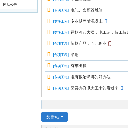
网站公告
电气、变频器维修
[
专项工程
]
专业扒墙凿混凝土
[
专项工程
]
霍林河八大员，电工证，技工技
[
专项工程
]
荣格产品，五元创业
[
专项工程
]
彩钢
[
专项工程
]
有车出租
[
专项工程
]
谁有根治蟑螂的好办法
[
专项工程
]
需要办腾讯大王卡的看过来
[
专项工程
]
发新帖