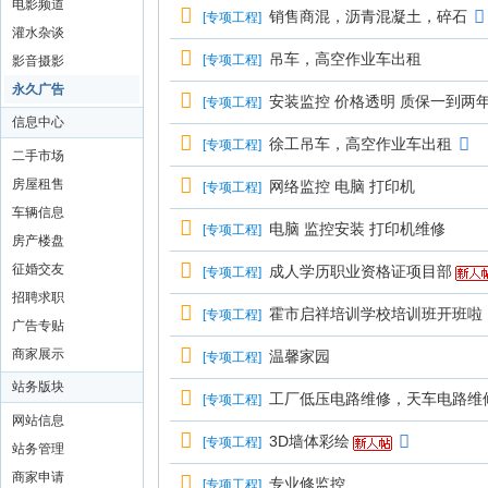
电影频道
销售商混，沥青混凝土，碎石
[
专项工程
]
灌水杂谈
吊车，高空作业车出租
[
专项工程
]
影音摄影
永久广告
安装监控 价格透明 质保一到两
[
专项工程
]
信息中心
徐工吊车，高空作业车出租
[
专项工程
]
二手市场
房屋租售
网络监控 电脑 打印机
[
专项工程
]
车辆信息
电脑 监控安装 打印机维修
[
专项工程
]
房产楼盘
征婚交友
成人学历职业资格证项目部
[
专项工程
]
招聘求职
霍市启祥培训学校培训班开班啦
[
专项工程
]
广告专贴
商家展示
温馨家园
[
专项工程
]
站务版块
工厂低压电路维修，天车电路维
[
专项工程
]
网站信息
3D墙体彩绘
[
专项工程
]
站务管理
商家申请
专业修监控
[
专项工程
]