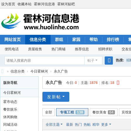
设为首页
收藏本站
霍林河信息港
霍林河贴吧
网站首页
信息分类
群组
家园
帮助
排行榜
便民电话
房屋租售
热门商铺
推荐信息
招聘求职
交友
热搜:
招
帖子
搜
»
信息分类
›
今日霍林河
›
永久广告
索
霍
永久广告
版块导航
今日:
0
|
主题:
1876
|
排名:
18
林
今日霍林河
河
发新帖
霍市动态
信
餐饮娱乐
全部
专项工程
138
餐饮美食
64
宾馆
息
休闲购物
港
同城活动
全部主题
最新
热门
热帖
精华
更多