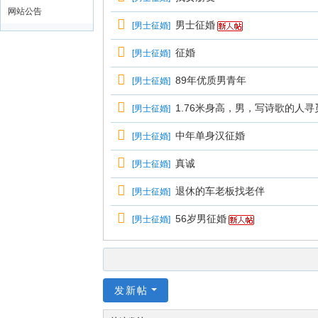
网站公告
男士征婚
[
男士征婚
]
征婚
[
男士征婚
]
89年优质男青年
[
男士征婚
]
1.76米身高，男，写诗歌的人
[
男士征婚
]
中年单身汉征婚
[
男士征婚
]
真诚
[
男士征婚
]
退休的车老板找老伴
[
男士征婚
]
56岁男征婚
[
男士征婚
]
发新帖