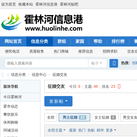
设为首页
收藏本站
霍林河信息港
霍林河贴吧
网站首页
信息分类
群组
家园
帮助
排行榜
便民电话
房屋租售
热门商铺
推荐信息
招聘求职
交友
热搜:
招
帖子
搜
»
信息分类
›
信息中心
›
征婚交友
索
霍
征婚交友
版块导航
今日:
0
|
主题:
40
|
排名:
23
林
今日霍林河
河
发新帖
霍市动态
信
餐饮娱乐
全部
男士征婚
22
女士征婚
8
男交女
息
休闲购物
港
同城活动
全部主题
最新
热门
热帖
精华
更多