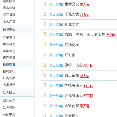
电影频道
相亲交友
[
男士征婚
]
灌水杂谈
非诚勿扰
[
男士征婚
]
影音摄影
永久广告
真诚交友
[
男士征婚
]
信息中心
男33，有房，车，有工作
[
男士征婚
]
二手市场
房屋租售
征婚交友
[
男士征婚
]
车辆信息
找对象
[
男士征婚
]
房产楼盘
征婚交友
愿得一人心
[
男士征婚
]
招聘求职
男士征婚
[
男士征婚
]
广告专贴
商家展示
寻找有缘人
[
男士征婚
]
站务版块
寻找有缘人
[
男士征婚
]
网站信息
非诚勿扰
[
男士征婚
]
站务管理
商家申请
找女朋友
[
男士征婚
]