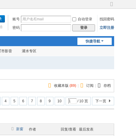
切
换
账号
自动登录
找回密码
到
宽
始
密码
立即注册
登录
版
快捷导航
霍市影音
灌水专区
收藏本版
(
89
)
|
订阅
|
存档
4
5
6
7
8
9
10
/ 10 页
下一页
新窗
作者
回复/查看
最后发表