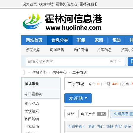
设为首页
收藏本站
霍林河信息港
霍林河贴吧
网站首页
信息分类
群组
家园
帮助
便民电话
房屋租售
热门商铺
推荐信息
招聘求
帖子
»
信息分类
›
信息中心
›
二手市场
霍
二手市场
版块导航
今日:
0
|
主题:
489
|
排名:
林
今日霍林河
河
发新帖
霍市动态
信
餐饮娱乐
全部
电子产品
116
生活用品
息
休闲购物
港
同城活动
全部主题
最新
热门
热帖
精华
更多