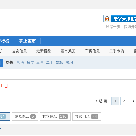
只需一步，快速开
排行榜
掌上霍市
职
交友信息
最新楼盘
霍市风光
车辆信息
二手市场
热搜:
招聘
房屋
出售
二手
贷款
求职
搜
索
21
返 回
1
2
3
194
虚拟物品
5
其它物品
130
其它用品
44