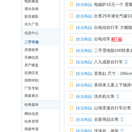
电影频道
电磁炉15元一个 需
[
生活用品
]
灌水杂谈
出售25年液化气罐10
[
生活用品
]
影音摄影
永久广告
出电动自行车 大概能跑
[
生活用品
]
信息中心
出电动车
[
生活用品
]
二手市场
房屋租售
二手雪地胎100快拿
[
生活用品
]
车辆信息
八九成新自行车
[
生活用品
]
房产楼盘
征婚交友
卖鱼缸 尺寸：180c
[
生活用品
]
招聘求职
喜得来儿童上下铺床
[
生活用品
]
广告专贴
商家展示
洗衣机出售
[
生活用品
]
站务版块
山地变速自行车出售
[
生活用品
]
网站信息
全新用品出售
[
生活用品
]
站务管理
商家申请
洗澡盆，画架
[
生活用品
]