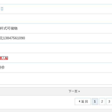
箱压杆式可储物
13847561090
特价
下一页 »
返 回
1
2
3