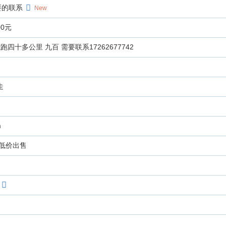
要的联系
New
0元
四十多公里 九百 需要联系17262677742
走
m
低价出售