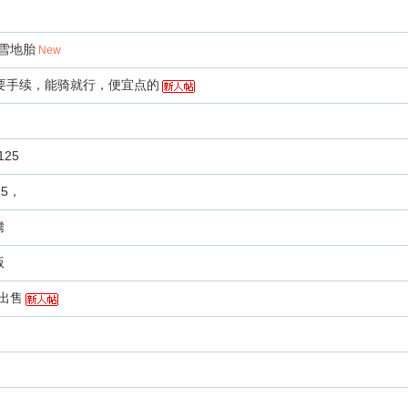
牌雪地胎
New
需要手续，能骑就行，便宜点的
25
5，
腾
版
出售
，