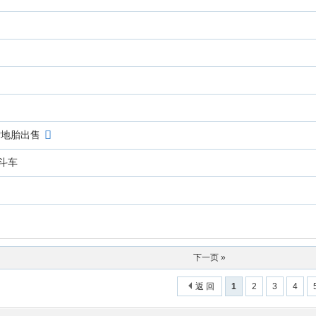
牌雪地胎出售
斗车
下一页 »
返 回
1
2
3
4