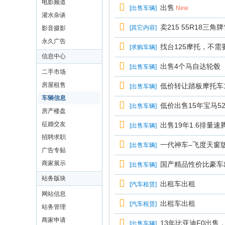
电影频道
出售
[
出售车辆
]
New
灌水杂谈
卖215 55R18三角
[
其它内容
]
影音摄影
永久广告
找台125摩托，不
[
求购车辆
]
信息中心
出售4个马自达轮毂
[
出售车辆
]
二手市场
房屋租售
低价转让踏板摩托车1
[
出售车辆
]
车辆信息
低价出售15年宝马52
[
出售车辆
]
房产楼盘
征婚交友
出售19年1.6排量速
[
出售车辆
]
招聘求职
一代神车–飞度天窗
[
出售车辆
]
广告专贴
商家展示
国产精品性价比豪车
[
出售车辆
]
站务版块
出租车出租
[
汽车租赁
]
网站信息
出租车出租
[
汽车租赁
]
站务管理
商家申请
13年比亚迪F0出售
[
出售车辆
]