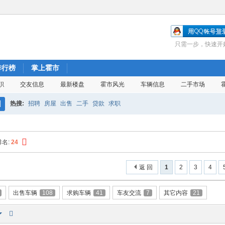
只需一步，快速开
排行榜
掌上霍市
职
交友信息
最新楼盘
霍市风光
车辆信息
二手市场
热搜:
招聘
房屋
出售
二手
贷款
求职
搜
索
排名:
24
返 回
1
2
3
4
出售车辆
108
求购车辆
41
车友交流
7
其它内容
21