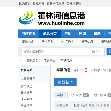
设为首页
收藏本站
霍林河信息港
霍林河贴吧
网站首页
信息分类
群组
家园
帮助
便民电话
房屋租售
热门商铺
推荐信息
招聘求
帖子
»
信息分类
›
信息中心
›
车辆信息
霍
车辆信息
版块导航
今日:
1
|
主题:
222
|
林
今日霍林河
河
发新帖
霍市动态
信
餐饮娱乐
全部
汽车租赁
41
拼车搭伴
4
息
休闲购物
港
同城活动
全部主题
最新
热门
热帖
精华
更多