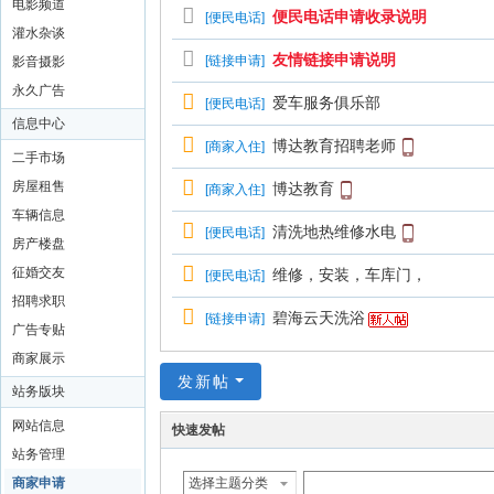
电影频道
便民电话申请收录说明
[
便民电话
]
灌水杂谈
友情链接申请说明
[
链接申请
]
影音摄影
永久广告
爱车服务俱乐部
[
便民电话
]
信息中心
博达教育招聘老师
[
商家入住
]
二手市场
房屋租售
博达教育
[
商家入住
]
车辆信息
清洗地热维修水电
[
便民电话
]
房产楼盘
征婚交友
维修，安装，车库门，
[
便民电话
]
招聘求职
碧海云天洗浴
[
链接申请
]
广告专贴
商家展示
发新帖
站务版块
网站信息
快速发帖
站务管理
商家申请
选择主题分类