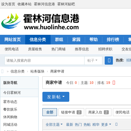
设为首页
收藏本站
霍林河信息港
霍林河贴吧
网站首页
信息分类
群组
家园
帮助
排行榜
便民电话
房屋租售
热门商铺
推荐信息
招聘求职
交友
热搜:
招
帖子
搜
»
信息分类
›
站务版块
›
商家申请
索
霍
商家申请
版块导航
今日:
0
|
主题:
10
|
排名:
19
林
今日霍林河
河
发新帖
霍市动态
信
餐饮娱乐
全部
链接申请
2
商家入住
2
便民电话
息
休闲购物
港
同城活动
全部主题
最新
热门
热帖
精华
更多