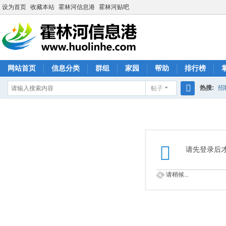
设为首页
收藏本站
霍林河信息港
霍林河贴吧
网站首页
信息分类
群组
家园
帮助
排行榜
热搜:
招
帖子
搜
索
请先登录后
请稍候...