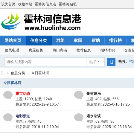
设为首页
收藏本站
霍林河信息港
霍林河贴吧
网站首页
信息分类
群组
家园
帮助
排行榜
便民电话
房屋租售
热门商铺
推荐信息
招聘求职
交友
热搜:
招
帖子
搜
»
信息分类
›
今日霍林河
索
霍
今日霍林河
林
霍市动态
餐饮娱乐
河
主题: 1209
,
帖数: 1240
主题: 402
,
帖数: 556
最后发表: 2025-12-9 16:57
最后发表: 2025-6-10 17:25
信
息
电影频道
灌水杂谈
主题: 7
,
帖数: 45
主题: 69
,
帖数: 86
港
最后发表: 2019-11-2 10:04
最后发表: 2025-10-23 16:34