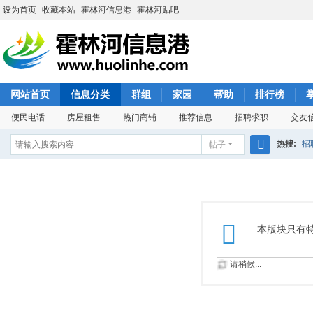
设为首页
收藏本站
霍林河信息港
霍林河贴吧
网站首页
信息分类
群组
家园
帮助
排行榜
便民电话
房屋租售
热门商铺
推荐信息
招聘求职
交友
热搜:
招
帖子
搜
索
本版块只有
请稍候...