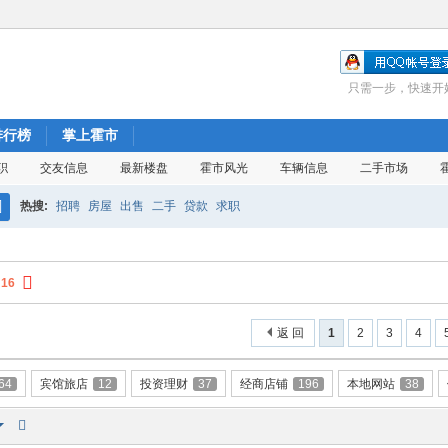
只需一步，快速开
排行榜
掌上霍市
职
交友信息
最新楼盘
霍市风光
车辆信息
二手市场
热搜:
招聘
房屋
出售
二手
贷款
求职
搜
索
:
16
返 回
1
2
3
4
64
宾馆旅店
12
投资理财
37
经商店铺
196
本地网站
38