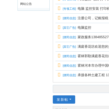
网站公告
电脑 监控安装 打印
[
专项工程
]
注册公司，记账报税，财
[
便民信息
]
电脑监控
[
其它广告
]
家政服务138485527
[
便民信息
]
满庭香花坊欢迎您的
[
其它广告
]
霍林郭勒满庭香花坊
[
便民信息
]
霍林河本市办理中国
[
便民信息
]
承接各种土建工程 135
[
便民信息
]
发新帖