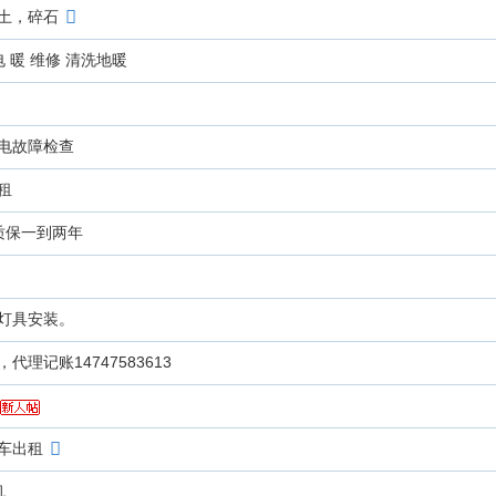
土，碎石
 暖 维修 清洗地暖
电故障检查
租
质保一到两年
灯具安装。
理记账14747583613
车出租
机