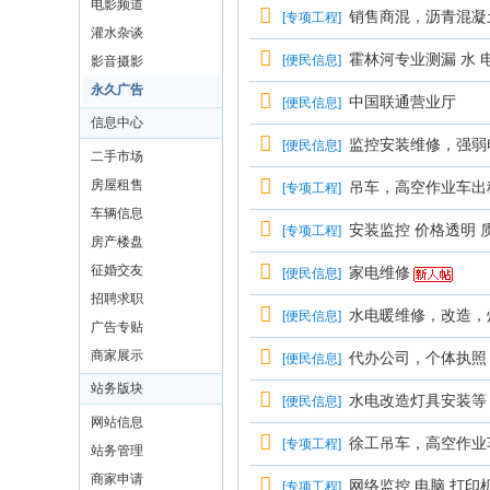
电影频道
销售商混，沥青混凝
[
专项工程
]
灌水杂谈
霍林河专业测漏 水 电
[
便民信息
]
影音摄影
永久广告
中国联通营业厅
[
便民信息
]
信息中心
监控安装维修，强弱
[
便民信息
]
二手市场
房屋租售
吊车，高空作业车出
[
专项工程
]
车辆信息
安装监控 价格透明 
[
专项工程
]
房产楼盘
征婚交友
家电维修
[
便民信息
]
招聘求职
水电暖维修，改造，
[
便民信息
]
广告专贴
商家展示
代办公司，个体执照，代
[
便民信息
]
站务版块
水电改造灯具安装等
[
便民信息
]
网站信息
徐工吊车，高空作业
[
专项工程
]
站务管理
商家申请
网络监控 电脑 打印
[
专项工程
]