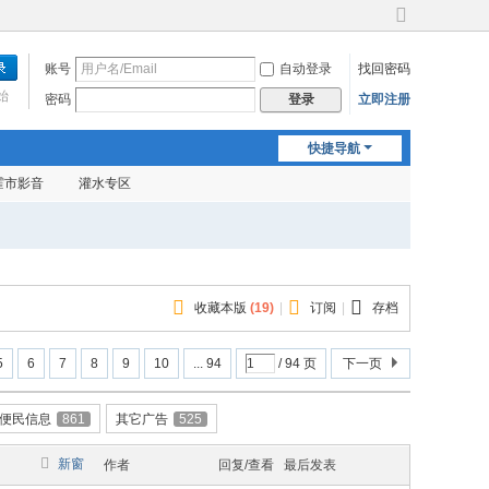
切
换
账号
自动登录
找回密码
到
宽
始
密码
立即注册
登录
版
快捷导航
霍市影音
灌水专区
收藏本版
(
19
)
|
订阅
|
存档
5
6
7
8
9
10
... 94
/ 94 页
下一页
便民信息
861
其它广告
525
新窗
作者
回复/查看
最后发表