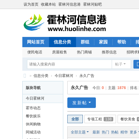
设为首页
收藏本站
霍林河信息港
霍林河贴吧
网站首页
信息分类
群组
家园
帮助
便民电话
房屋租售
热门商铺
推荐信息
招聘求
帖子
»
信息分类
›
今日霍林河
›
永久广告
霍
永久广告
版块导航
今日:
0
|
主题:
1876
|
排名
林
今日霍林河
河
发新帖
霍市动态
信
餐饮娱乐
全部
专项工程
138
餐饮美食
息
休闲购物
港
同城活动
全部主题
最新
热门
热帖
精华
更多