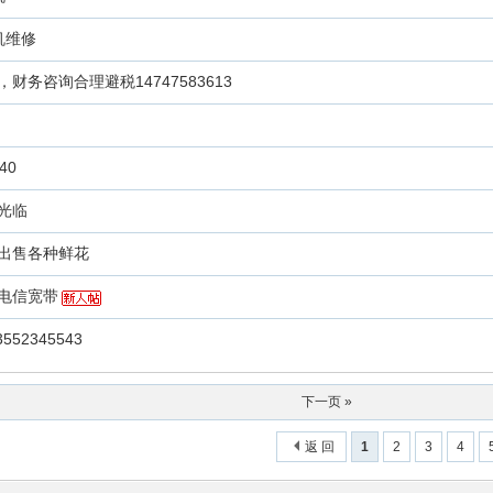
机维修
务咨询合理避税14747583613
40
光临
出售各种鲜花
电信宽带
52345543
下一页 »
返 回
1
2
3
4