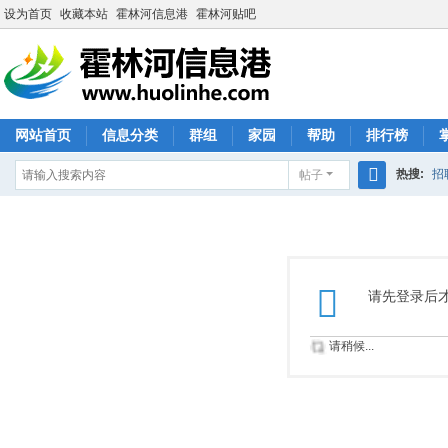
设为首页
收藏本站
霍林河信息港
霍林河贴吧
网站首页
信息分类
群组
家园
帮助
排行榜
热搜:
招
帖子
搜
索
请先登录后
请稍候...