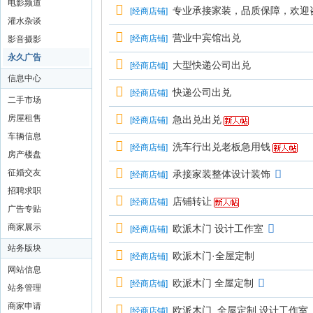
电影频道
专业承接家装，品质保障，欢迎
[
经商店铺
]
灌水杂谈
营业中宾馆出兑
[
经商店铺
]
影音摄影
永久广告
大型快递公司出兑
[
经商店铺
]
信息中心
快递公司出兑
[
经商店铺
]
二手市场
房屋租售
急出兑出兑
[
经商店铺
]
车辆信息
洗车行出兑老板急用钱
[
经商店铺
]
房产楼盘
征婚交友
承接家装整体设计装饰
[
经商店铺
]
招聘求职
店铺转让
[
经商店铺
]
广告专贴
商家展示
欧派木门 设计工作室
[
经商店铺
]
站务版块
欧派木门·全屋定制
[
经商店铺
]
网站信息
欧派木门 全屋定制
[
经商店铺
]
站务管理
商家申请
欧派木门 .全屋定制 设计工作室
[
经商店铺
]