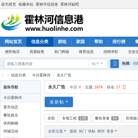
设为首页
收藏本站
霍林河信息港
霍林河贴吧
网站首页
信息分类
群组
家园
帮助
排行榜
便民电话
房屋租售
热门商铺
推荐信息
招聘求职
交友
热搜:
招
帖子
搜
»
信息分类
›
今日霍林河
›
永久广告
索
霍
永久广告
版块导航
今日:
0
|
主题:
1876
|
排名:
17
林
今日霍林河
河
发新帖
霍市动态
信
餐饮娱乐
全部
专项工程
138
餐饮美食
64
宾馆旅
息
休闲购物
港
同城活动
全部主题
最新
热门
热帖
精华
更多