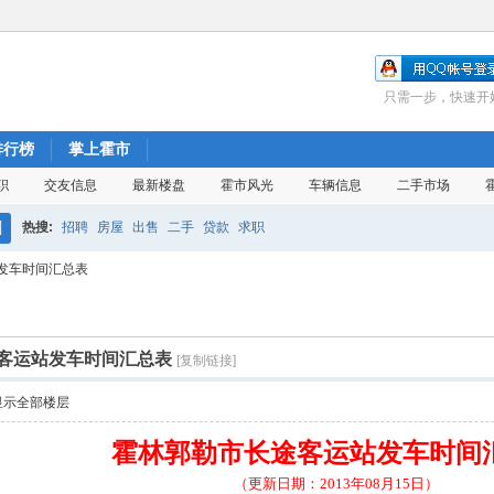
只需一步，快速开
排行榜
掌上霍市
职
交友信息
最新楼盘
霍市风光
车辆信息
二手市场
热搜:
招聘
房屋
出售
二手
贷款
求职
搜
发车时间汇总表
索
客运站发车时间汇总表
[复制链接]
显示全部楼层
霍林郭勒市长途客运站发车时间
（更新日期：2013年08月15日）