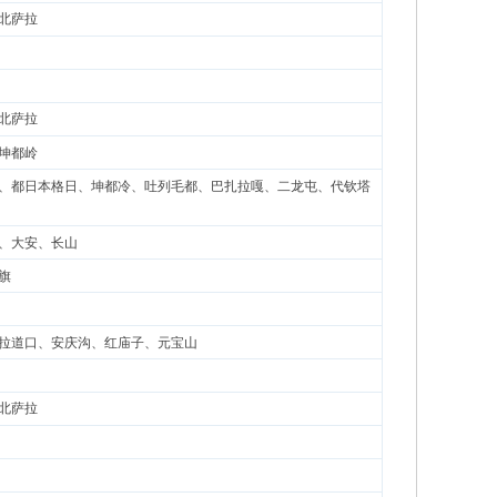
北萨拉
北萨拉
坤都岭
、都日本格日、坤都冷、吐列毛都、巴扎拉嘎、二龙屯、代钦塔
、大安、长山
旗
拉道口、安庆沟、红庙子、元宝山
北萨拉