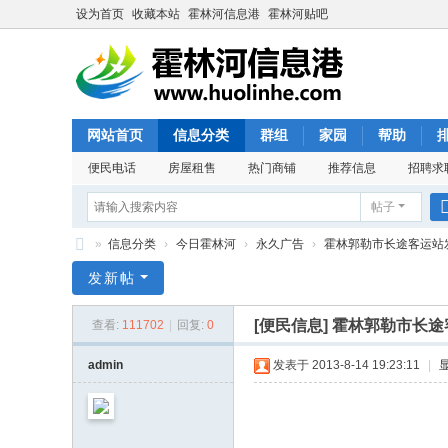
设为首页
收藏本站
霍林河信息港
霍林河贴吧
网站首页
信息分类
群组
家园
帮助
便民电话
房屋租售
热门商铺
推荐信息
招聘求
帖子
»
信息分类
›
今日霍林河
›
永久广告
›
霍林郭勒市长途客运站
霍
发新帖
林
[便民信息]
霍林郭勒市长途
查看:
111702
|
回复:
0
河
信
admin
发表于 2013-8-14 19:23:11
|
息
港