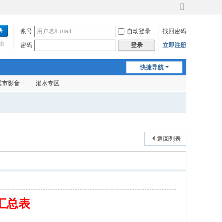
切
换
账号
自动登录
找回密码
到
宽
始
密码
立即注册
登录
版
快捷导航
霍市影音
灌水专区
返回列表
汇总表