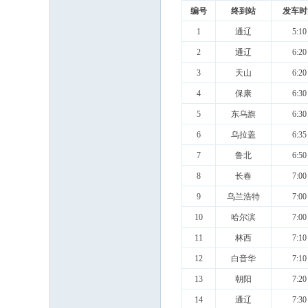
编号
终到站
发车时
1
通辽
5:10
2
通辽
6:20
3
天山
6:20
4
保康
6:30
5
东乌旗
6:30
6
乌拉盖
6:35
7
鲁北
6:50
8
长春
7:00
9
乌兰浩特
7:00
10
哈尔滨
7:00
11
林西
7:10
12
白音华
7:10
13
朝阳
7:20
14
通辽
7:30