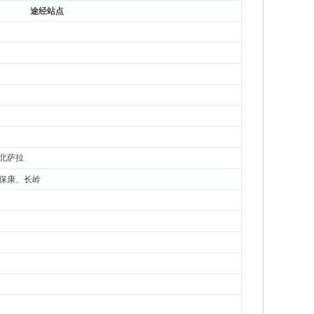
途经站点
北萨拉
保康、长岭