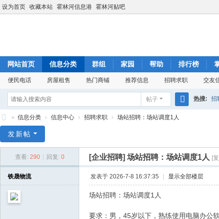
设为首页
收藏本站
霍林河信息港
霍林河贴吧
网站首页
信息分类
群组
家园
帮助
排行榜
便民电话
房屋租售
热门商铺
推荐信息
招聘求职
交友
热搜:
招
帖子
搜
»
信息分类
›
信息中心
›
招聘求职
›
场站招聘：场站调度1人
索
霍
发新帖
林
[企业招聘]
场站招聘：场站调度1人
查看:
290
|
回复:
0
[
河
信
铁晟物流
发表于 2026-7-8 16:37:35
|
显示全部楼层
息
场站招聘：场站调度1人
港
要求：男，45岁以下，熟练使用电脑办公软