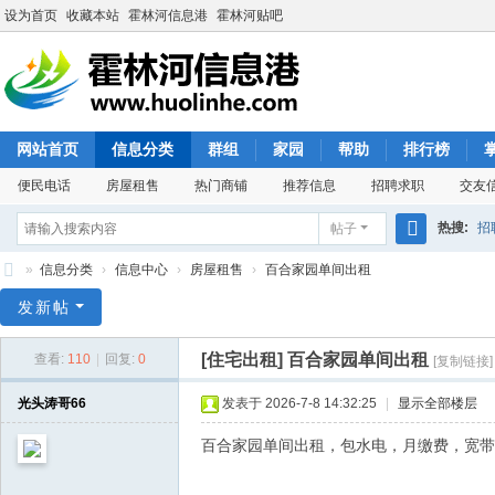
设为首页
收藏本站
霍林河信息港
霍林河贴吧
网站首页
信息分类
群组
家园
帮助
排行榜
便民电话
房屋租售
热门商铺
推荐信息
招聘求职
交友
热搜:
招
帖子
搜
»
信息分类
›
信息中心
›
房屋租售
›
百合家园单间出租
索
霍
发新帖
林
[住宅出租]
百合家园单间出租
查看:
110
|
回复:
0
[复制链接]
河
信
光头涛哥66
发表于 2026-7-8 14:32:25
|
显示全部楼层
息
百合家园单间出租，包水电，月缴费，宽带免费
港