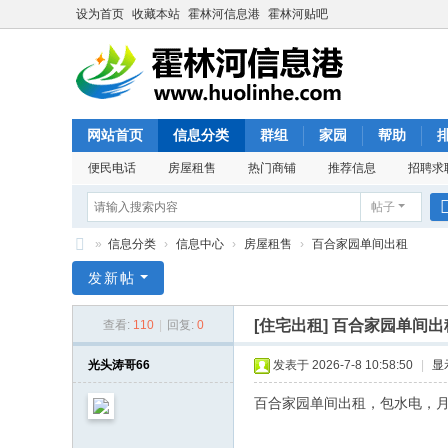
设为首页
收藏本站
霍林河信息港
霍林河贴吧
网站首页
信息分类
群组
家园
帮助
便民电话
房屋租售
热门商铺
推荐信息
招聘求
帖子
»
信息分类
›
信息中心
›
房屋租售
›
百合家园单间出租
霍
发新帖
林
[住宅出租]
百合家园单间出
查看:
110
|
回复:
0
河
信
光头涛哥66
发表于 2026-7-8 10:58:50
|
显
息
百合家园单间出租，包水电，月缴
港