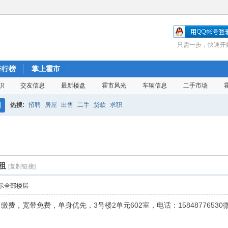
只需一步，快速开
排行榜
掌上霍市
职
交友信息
最新楼盘
霍市风光
车辆信息
二手市场
热搜:
招聘
房屋
出售
二手
贷款
求职
搜
索
租
[复制链接]
示全部楼层
费，宽带免费，单身优先，3号楼2单元602室，电话：1584877653