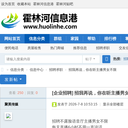
设为首页
收藏本站
霍林河信息港
霍林河贴吧
网站首页
信息分类
群组
家园
帮助
排行榜
便民电话
房屋租售
热门商铺
推荐信息
招聘求职
交友
热搜:
招
帖子
搜
»
信息分类
›
信息中心
›
招聘求职
›
招我再说，你在听主播男女不限
索
霍
发新帖
林
[企业招聘]
招我再说，你在听主播男
查看:
250
|
回复:
0
河
信
聚英传媒
发表于 2026-7-8 10:53:15
|
显示全部楼层
息
港
招聘不露脸语音厅主播男女不限
每天直播6小时不用一直说话