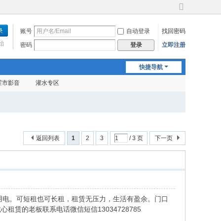
切
换
账号
自动登录
找回密码
到
宽
始
密码
立即注册
登录
版
快捷导航
霍市影音
灌水专区
返回列表
1
2
3
/ 3 页
下一页
人用电。可短租也可长租，租赁无压力，生活有盈余。门口
的老板联系电话微信短信13034728785