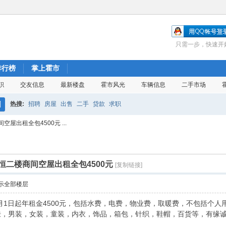
只需一步，快速开
排行榜
掌上霍市
职
交友信息
最新楼盘
霍市风光
车辆信息
二手市场
热搜:
招聘
房屋
出售
二手
贷款
求职
搜
屋出租全包4500元 ...
索
恒二楼商间空屋出租全包4500元
[复制链接]
示全部楼层
8月1日起年租金4500元，包括水费，电费，物业费，取暖费，不包括个
，男装，女装，童装，内衣，饰品，箱包，针织，鞋帽，百货等，有缘诚心租赁