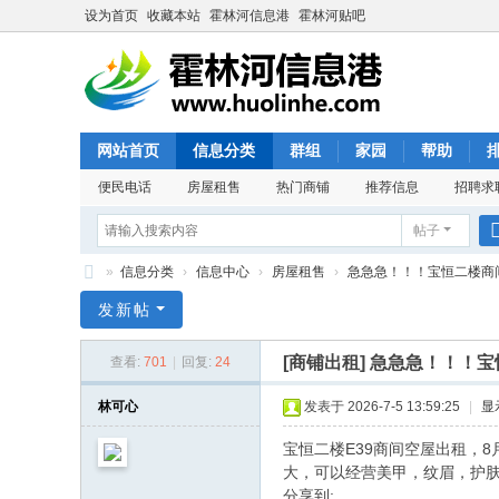
设为首页
收藏本站
霍林河信息港
霍林河贴吧
网站首页
信息分类
群组
家园
帮助
便民电话
房屋租售
热门商铺
推荐信息
招聘求
帖子
»
信息分类
›
信息中心
›
房屋租售
›
急急急！！！宝恒二楼商间空
霍
发新帖
林
[商铺出租]
急急急！！！宝
查看:
701
|
回复:
24
河
信
林可心
发表于 2026-7-5 13:59:25
|
显
息
宝恒二楼E39商间空屋出租，
港
大，可以经营美甲，纹眉，护肤
分享到: