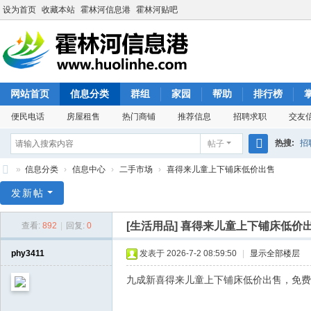
设为首页
收藏本站
霍林河信息港
霍林河贴吧
网站首页
信息分类
群组
家园
帮助
排行榜
便民电话
房屋租售
热门商铺
推荐信息
招聘求职
交友
热搜:
招
帖子
搜
»
信息分类
›
信息中心
›
二手市场
›
喜得来儿童上下铺床低价出售
索
霍
发新帖
林
[生活用品]
喜得来儿童上下铺床低价
查看:
892
|
回复:
0
河
信
phy3411
发表于 2026-7-2 08:59:50
|
显示全部楼层
息
九成新喜得来儿童上下铺床低价出售，免费上门
港