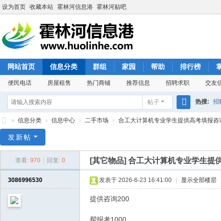
设为首页
收藏本站
霍林河信息港
霍林河贴吧
网站首页
信息分类
群组
家园
帮助
排行榜
便民电话
房屋租售
热门商铺
推荐信息
招聘求职
交友
热搜:
招
帖子
搜
»
信息分类
›
信息中心
›
二手市场
›
合工大计算机专业学生提供高考填报咨询20
索
霍
发新帖
林
[其它物品]
合工大计算机专业学生提供
查看:
970
|
回复:
0
河
信
3086996530
发表于 2026-6-23 16:41:00
|
显示全部楼层
息
提供咨询200
港
帮报考1000