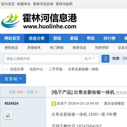
设为首页
收藏本站
霍林河信息港
霍林河贴吧
网站首页
信息分类
群组
家园
帮助
排行榜
便民电话
房屋租售
热门商铺
推荐信息
招聘求职
交友
热搜:
招
帖子
搜
»
信息分类
›
信息中心
›
二手市场
›
出售全新收银一体机
索
霍
发新帖
林
[电子产品]
出售全新收银一体机
查看:
841
|
回复:
0
[复制链
河
信
4524524
发表于 2026-6-20 10:44:40
|
显示全部楼层
息
出售全新收银一体机 1500一套 0年费
港
适用于餐饮店 18747504767