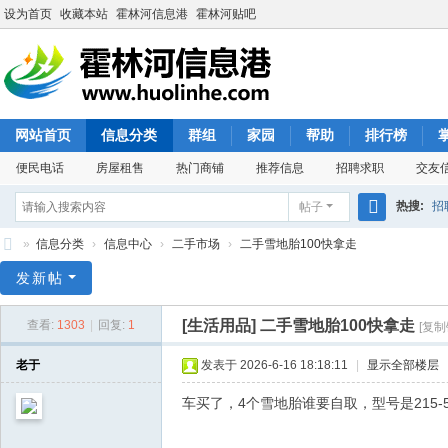
设为首页
收藏本站
霍林河信息港
霍林河贴吧
网站首页
信息分类
群组
家园
帮助
排行榜
便民电话
房屋租售
热门商铺
推荐信息
招聘求职
交友
热搜:
招
帖子
搜
»
信息分类
›
信息中心
›
二手市场
›
二手雪地胎100快拿走
索
霍
发新帖
林
[生活用品]
二手雪地胎100快拿走
查看:
1303
|
回复:
1
[复制
河
信
老于
发表于 2026-6-16 18:18:11
|
显示全部楼层
息
车买了，4个雪地胎谁要自取，型号是215-55-
港