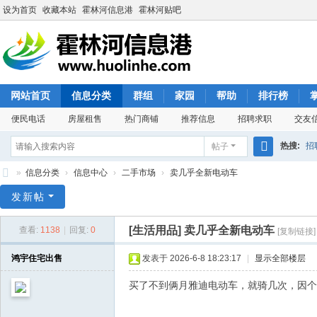
设为首页
收藏本站
霍林河信息港
霍林河贴吧
网站首页
信息分类
群组
家园
帮助
排行榜
便民电话
房屋租售
热门商铺
推荐信息
招聘求职
交友
热搜:
招
帖子
搜
»
信息分类
›
信息中心
›
二手市场
›
卖几乎全新电动车
索
霍
发新帖
林
[生活用品]
卖几乎全新电动车
查看:
1138
|
回复:
0
[复制链接]
河
信
鸿宇住宅出售
发表于 2026-6-8 18:23:17
|
显示全部楼层
息
买了不到俩月雅迪电动车，就骑几次，因个人原
港