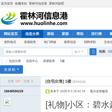
设为首页
收藏本站
霍林河信息港
霍林河贴吧
网站首页
信息分类
群组
家园
帮助
排行榜
便民电话
房屋租售
热门商铺
推荐信息
招聘求职
交友
热搜:
招
帖子
搜
»
信息分类
›
信息中心
›
房屋租售
›
1楼
索
霍
发新帖
林
[住宅出售]
1楼
查看:
187
|
回复:
0
[复制链接]
河
信
16648500229
发表于 2026-6-3 16:42:18
|
显示全部楼层
息
[礼物]小区：碧水
港