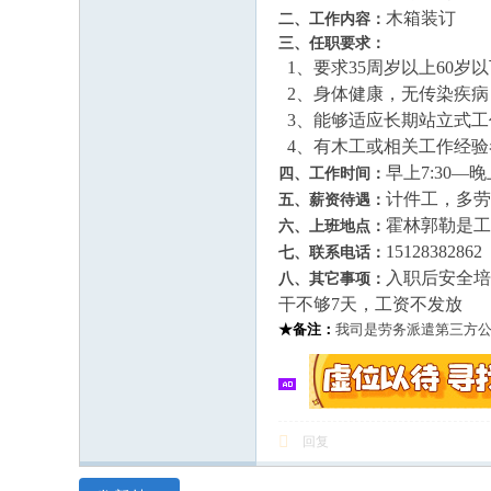
木箱装订
二、工作内容：
三、任职要求：
1、要求35周岁以上60岁以
2、身体健康，无传染疾病
3、能够适应长期站立式工
4、有木工或相关工作经验
早上7:30—晚
四、工作时间：
计件工，多劳
五、薪资待遇：
霍林郭勒是工
六、上班地点：
15128382862
七、联系电话：
入职后安全培
八、其它事项：
干不够7天，工资不发放
★备注：
我司是劳务派遣第三方
回复