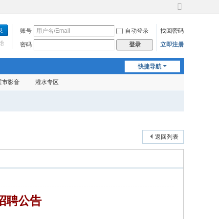
切
换
账号
自动登录
找回密码
到
宽
始
密码
立即注册
登录
版
快捷导航
霍市影音
灌水专区
返回列表
招聘公告