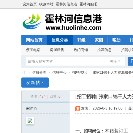
设为首页
收藏本站
霍林河信息港
霍林河贴吧
网站首页
信息分类
群组
家园
帮助
便民电话
房屋租售
热门商铺
推荐信息
招聘求
帖子
»
信息分类
›
信息中心
›
招聘求职
›
张家口锦千人力资源服务有限
霍
发新帖
林
[招工招聘]
张家口锦千人力
查看:
424
|
回复:
0
河
信
admin
发表于 2026-6-3 16:19:00
|
显
息
港
木箱装订工
一、招聘岗位：