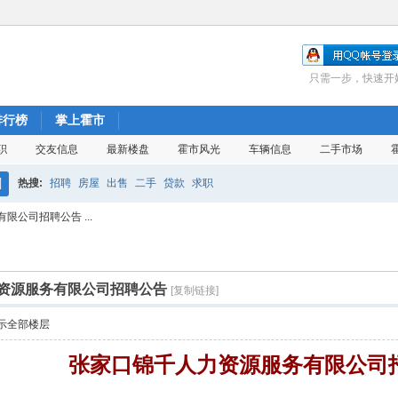
只需一步，快速开
排行榜
掌上霍市
职
交友信息
最新楼盘
霍市风光
车辆信息
二手市场
热搜:
招聘
房屋
出售
二手
贷款
求职
搜
公司招聘公告 ...
索
资源服务有限公司招聘公告
[复制链接]
示全部楼层
张家口锦千人力资源服务有限公司