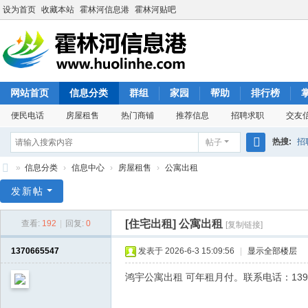
设为首页
收藏本站
霍林河信息港
霍林河贴吧
网站首页
信息分类
群组
家园
帮助
排行榜
便民电话
房屋租售
热门商铺
推荐信息
招聘求职
交友
热搜:
招
帖子
搜
»
信息分类
›
信息中心
›
房屋租售
›
公寓出租
索
霍
发新帖
林
[住宅出租]
公寓出租
查看:
192
|
回复:
0
[复制链接]
河
信
1370665547
发表于 2026-6-3 15:09:56
|
显示全部楼层
息
鸿宇公寓出租 可年租月付。联系电话：13948
港