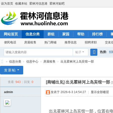
设为首页
收藏本站
霍林河信息港
霍林河贴吧
网站首页
信息分类
群组
家园
帮助
排行榜
便民电话
房屋租售
热门商铺
推荐信息
招聘求职
交友
热搜:
招
帖子
搜
»
信息分类
›
信息中心
›
房屋租售
›
出兑霍林河上岛宾馆一部
索
霍
发新帖
林
[商铺出兑]
出兑霍林河上岛宾馆一部
查看:
943
|
回复:
0
河
信
admin
发表于 2026-6-3 14:54:27
|
显示全部楼层
息
港
出兑霍林河上岛宾馆一部，位置在电业