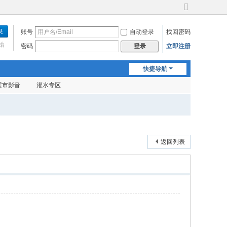
切
换
账号
自动登录
找回密码
到
宽
始
密码
立即注册
登录
版
快捷导航
霍市影音
灌水专区
返回列表