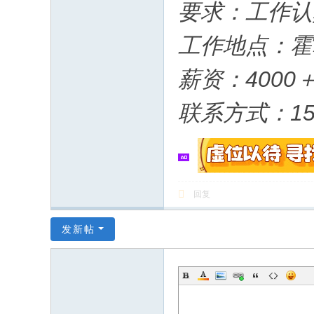
要求：工作认
工作地点：霍
薪资：4000
联系方式：152
回复
发新帖