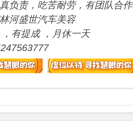
真负责，吃苦耐劳，有团队合作
林河盛世汽车美容
＋，有提成 ，月休一天
47563777