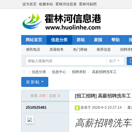
设为首页
收藏本站
霍林河信息港
霍林河贴吧
网站首页
信息分类
群组
家园
帮助
便民电话
房屋租售
热门商铺
推荐信息
招聘求
帖子
»
信息分类
›
信息中心
›
招聘求职
›
高薪招聘洗车工
霍
发新帖
林
[招工招聘]
高薪招聘洗车工
查看:
239
|
回复:
0
河
信
2510525481
发表于 2026-6-3 10:27:14
|
显
息
高薪招聘洗车
港