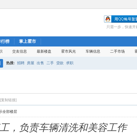
只需一步，快速开
排行榜
掌上霍市
职
交友信息
最新楼盘
霍市风光
车辆信息
二手市场
热搜:
招聘
房屋
出售
二手
贷款
求职
搜
索
[复制链接]
示全部楼层
工，负责车辆清洗和美容工作