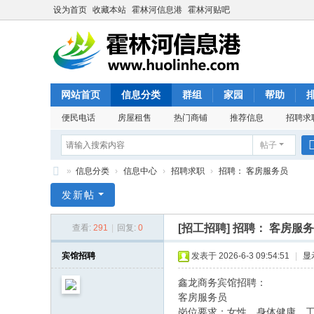
设为首页
收藏本站
霍林河信息港
霍林河贴吧
网站首页
信息分类
群组
家园
帮助
便民电话
房屋租售
热门商铺
推荐信息
招聘求
帖子
»
信息分类
›
信息中心
›
招聘求职
›
招聘： 客房服务员
霍
发新帖
林
[招工招聘]
招聘： 客房服
查看:
291
|
回复:
0
河
信
宾馆招聘
发表于 2026-6-3 09:54:51
|
显
息
鑫龙商务宾馆招聘：
港
客房服务员
岗位要求：女性，身体健康，