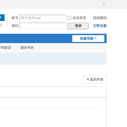
切
换
账号
自动登录
找回密码
到
宽
始
密码
立即注册
登录
版
快捷导航
霍市影音
灌水专区
返回列表