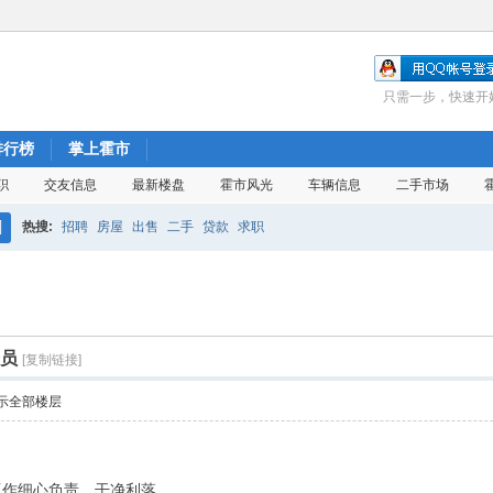
只需一步，快速开
排行榜
掌上霍市
职
交友信息
最新楼盘
霍市风光
车辆信息
二手市场
热搜:
招聘
房屋
出售
二手
贷款
求职
搜
索
务员
[复制链接]
示全部楼层
工作细心负责，干净利落。