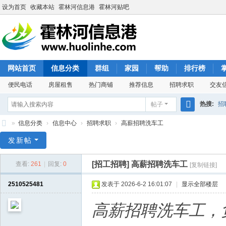
设为首页
收藏本站
霍林河信息港
霍林河贴吧
网站首页
信息分类
群组
家园
帮助
排行榜
便民电话
房屋租售
热门商铺
推荐信息
招聘求职
交友
热搜:
招
帖子
搜
»
信息分类
›
信息中心
›
招聘求职
›
高薪招聘洗车工
索
霍
发新帖
林
[招工招聘]
高薪招聘洗车工
查看:
261
|
回复:
0
[复制链接]
河
信
2510525481
发表于 2026-6-2 16:01:07
|
显示全部楼层
息
高薪招聘洗车工，
港