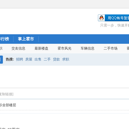
只需一步，快速开
排行榜
掌上霍市
职
交友信息
最新楼盘
霍市风光
车辆信息
二手市场
热搜:
招聘
房屋
出售
二手
贷款
求职
搜
索
[复制链接]
示全部楼层