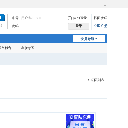
切
换
账号
自动登录
找回密码
到
宽
始
密码
立即注册
登录
版
快捷导航
霍市影音
灌水专区
返回列表