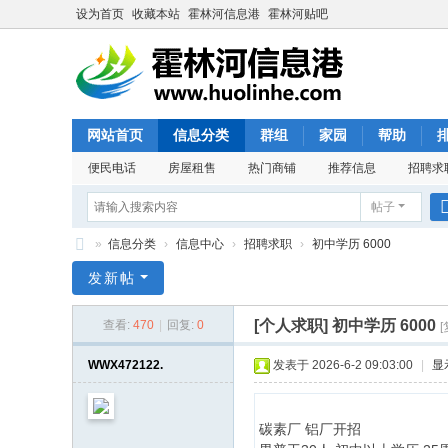
设为首页
收藏本站
霍林河信息港
霍林河贴吧
网站首页
信息分类
群组
家园
帮助
便民电话
房屋租售
热门商铺
推荐信息
招聘求
帖子
»
信息分类
›
信息中心
›
招聘求职
›
初中学历 6000
霍
发新帖
林
[个人求职]
初中学历 6000
查看:
470
|
回复:
0
河
信
WWX472122.
发表于 2026-6-2 09:03:00
|
显
息
港
碳素厂 铝厂开招