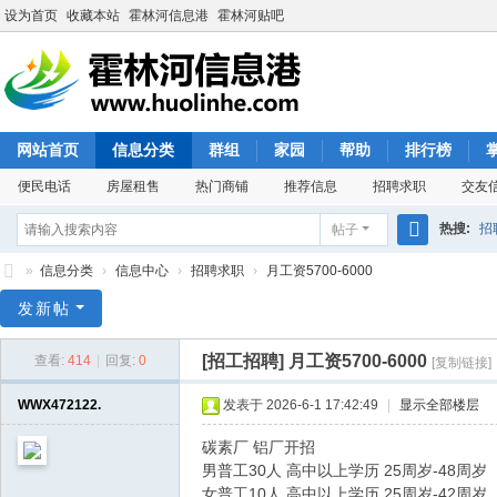
设为首页
收藏本站
霍林河信息港
霍林河贴吧
网站首页
信息分类
群组
家园
帮助
排行榜
便民电话
房屋租售
热门商铺
推荐信息
招聘求职
交友
热搜:
招
帖子
搜
»
信息分类
›
信息中心
›
招聘求职
›
月工资5700-6000
索
霍
发新帖
林
[招工招聘]
月工资5700-6000
查看:
414
|
回复:
0
[复制链接]
河
信
WWX472122.
发表于 2026-6-1 17:42:49
|
显示全部楼层
息
碳素厂 铝厂开招
港
男普工30人 高中以上学历 25周岁-48周岁
女普工10人 高中以上学历 25周岁-42周岁