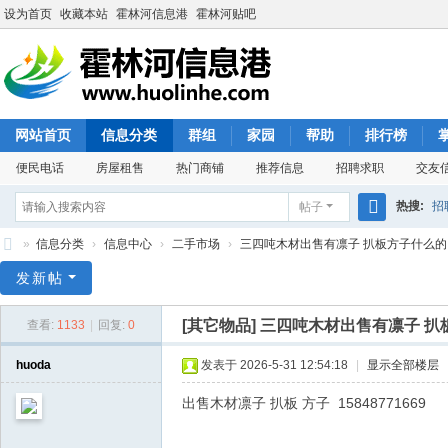
设为首页
收藏本站
霍林河信息港
霍林河贴吧
网站首页
信息分类
群组
家园
帮助
排行榜
便民电话
房屋租售
热门商铺
推荐信息
招聘求职
交友
热搜:
招
帖子
搜
»
信息分类
›
信息中心
›
二手市场
›
三四吨木材出售有凛子 扒板方子什么的
索
霍
发新帖
林
[其它物品]
三四吨木材出售有凛子 扒
查看:
1133
|
回复:
0
河
信
huoda
发表于 2026-5-31 12:54:18
|
显示全部楼层
息
出售木材凛子 扒板 方子 15848771669
港