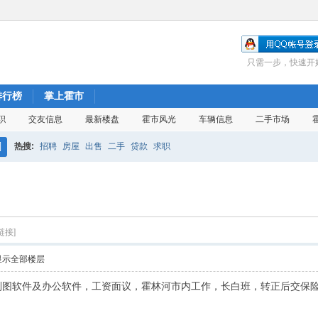
只需一步，快速开
排行榜
掌上霍市
职
交友信息
最新楼盘
霍市风光
车辆信息
二手市场
热搜:
招聘
房屋
出售
二手
贷款
求职
搜
索
链接]
显示全部楼层
图软件及办公软件，工资面议，霍林河市内工作，长白班，转正后交保险。联系