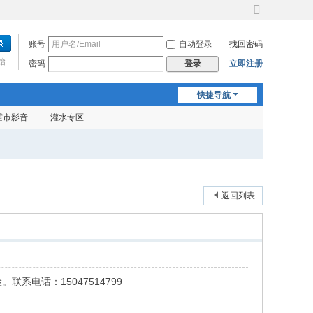
切
换
账号
自动登录
找回密码
到
宽
始
密码
立即注册
登录
版
快捷导航
霍市影音
灌水专区
返回列表
电话：15047514799