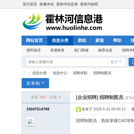
设为首页
收藏本站
霍林河信息港
霍林河贴吧
网站首页
信息分类
群组
家园
帮助
便民电话
房屋租售
热门商铺
推荐信息
招聘求
帖子
»
信息分类
›
信息中心
›
招聘求职
›
招聘制图员
霍
发新帖
林
[企业招聘]
招聘制图员
查看:
483
|
回复:
0
[复制
河
信
15047514799
发表于 2026-5-31 09:50:13
|
息
招聘制图员，熟练掌握CAD等制
港