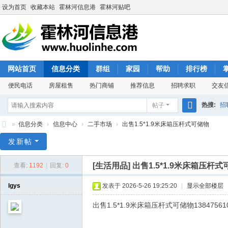
设为首页
收藏本站
霍林河信息港
霍林河贴吧
网站首页
信息分类
群组
家园
帮助
排行榜
便民电话
房屋租售
热门商铺
推荐信息
招聘求职
交友
热搜:
招
帖子
搜
»
信息分类
›
信息中心
›
二手市场
›
出售1.5*1.9米床箱压杆式可储物
索
霍
发新帖
林
[生活用品]
出售1.5*1.9米床箱压杆
查看:
1192
|
回复:
0
河
信
lgys
发表于 2026-5-26 19:25:20
|
显示全部楼层
息
出售1.5*1.9米床箱压杆式可储物13847561
港