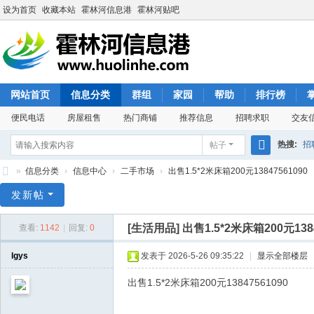
设为首页
收藏本站
霍林河信息港
霍林河贴吧
网站首页
信息分类
群组
家园
帮助
排行榜
便民电话
房屋租售
热门商铺
推荐信息
招聘求职
交友
热搜:
招
帖子
搜
»
信息分类
›
信息中心
›
二手市场
›
出售1.5*2米床箱200元13847561090
索
霍
发新帖
林
[生活用品]
出售1.5*2米床箱200元1384
查看:
1142
|
回复:
0
河
信
lgys
发表于 2026-5-26 09:35:22
|
显示全部楼层
息
出售1.5*2米床箱200元13847561090
港