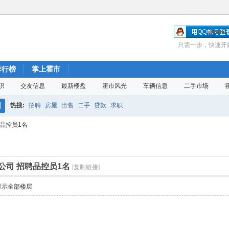
只需一步，快速开
排行榜
掌上霍市
职
交友信息
最新楼盘
霍市风光
车辆信息
二手市场
热搜:
招聘
房屋
出售
二手
贷款
求职
搜
品控员1名
索
公司 招聘品控员1名
[复制链接]
显示全部楼层