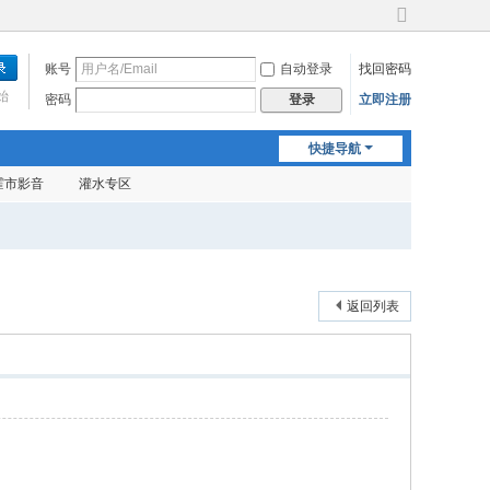
切
换
账号
自动登录
找回密码
到
宽
始
密码
立即注册
登录
版
快捷导航
霍市影音
灌水专区
返回列表