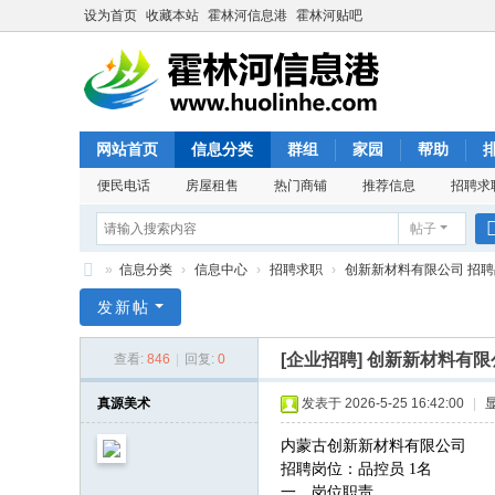
设为首页
收藏本站
霍林河信息港
霍林河贴吧
网站首页
信息分类
群组
家园
帮助
便民电话
房屋租售
热门商铺
推荐信息
招聘求
帖子
»
信息分类
›
信息中心
›
招聘求职
›
创新新材料有限公司 招聘
霍
发新帖
林
[企业招聘]
创新新材料有限
查看:
846
|
回复:
0
河
信
真源美术
发表于 2026-5-25 16:42:00
|
息
内蒙古创新新材料有限公司
港
招聘岗位：品控员 1名
一、
岗位职责