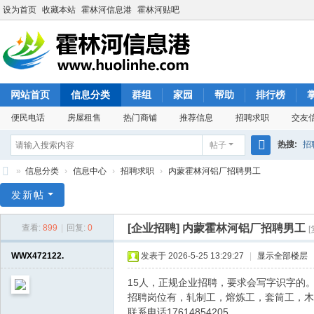
设为首页
收藏本站
霍林河信息港
霍林河贴吧
网站首页
信息分类
群组
家园
帮助
排行榜
便民电话
房屋租售
热门商铺
推荐信息
招聘求职
交友
热搜:
招
帖子
搜
»
信息分类
›
信息中心
›
招聘求职
›
内蒙霍林河铝厂招聘男工
索
霍
发新帖
林
[企业招聘]
内蒙霍林河铝厂招聘男工
查看:
899
|
回复:
0
河
信
WWX472122.
发表于 2026-5-25 13:29:27
|
显示全部楼层
息
15人，正规企业招聘，要求会写字识字的
港
招聘岗位有，轧制工，熔炼工，套筒工，木
联系电话17614854205