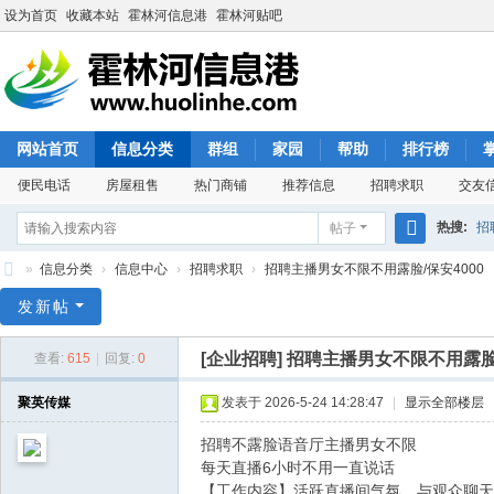
设为首页
收藏本站
霍林河信息港
霍林河贴吧
网站首页
信息分类
群组
家园
帮助
排行榜
便民电话
房屋租售
热门商铺
推荐信息
招聘求职
交友
热搜:
招
帖子
搜
»
信息分类
›
信息中心
›
招聘求职
›
招聘主播男女不限不用露脸/保安4000
索
霍
发新帖
林
[企业招聘]
招聘主播男女不限不用露脸/
查看:
615
|
回复:
0
河
信
聚英传媒
发表于 2026-5-24 14:28:47
|
显示全部楼层
息
招聘不露脸语音厅主播男女不限
港
每天直播6小时不用一直说话
【工作内容】活跃直播间气氛，与观众聊天