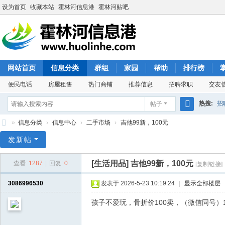
设为首页
收藏本站
霍林河信息港
霍林河贴吧
网站首页
信息分类
群组
家园
帮助
排行榜
便民电话
房屋租售
热门商铺
推荐信息
招聘求职
交友
热搜:
招
帖子
搜
»
信息分类
›
信息中心
›
二手市场
›
吉他99新，100元
索
霍
发新帖
林
[生活用品]
吉他99新，100元
查看:
1287
|
回复:
0
[复制链接]
河
信
3086996530
发表于 2026-5-23 10:19:24
|
显示全部楼层
息
孩子不爱玩，骨折价100卖，（微信同号）158
港