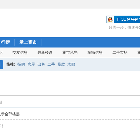
只需一步，快速开
排行榜
掌上霍市
职
交友信息
最新楼盘
霍市风光
车辆信息
二手市场
热搜:
招聘
房屋
出售
二手
贷款
求职
搜
索
]
显示全部楼层
荐！