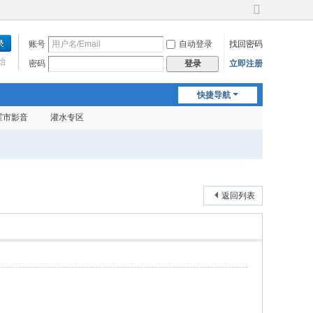
切
换
账号
自动登录
找回密码
到
宽
始
密码
立即注册
登录
版
快捷导航
霍市影音
灌水专区
返回列表