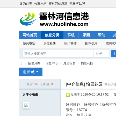
设为首页
收藏本站
霍林河信息港
霍林河贴吧
网站首页
信息分类
群组
家园
帮助
便民电话
房屋租售
热门商铺
推荐信息
招聘求
帖子
»
信息分类
›
信息中心
›
房屋租售
›
怡景花园
霍
发新帖
林
[中介信息]
怡景花园
查看:
161
|
回复:
0
[复制链接
河
信
月半小夜曲
发表于 2026-5-20 16:17:52
|
息
好房推荐！好房推荐！好房推
港
编号：18774
小区：怡景花园